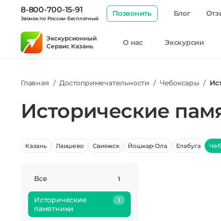
8-800-700-15-91
Позвонить
Блог
Отз
Звонок по России бесплатный
Экскурсионный
О нас
Экскурсии
Сервис Казань
Главная
/
Достопримечательности
/
Чебоксары
/
Ис
Исторические пам
Казань
Лаишево
Свияжск
Йошкар-Ола
Елабуга
Чеб
Все
1
Исторические
1
памятники