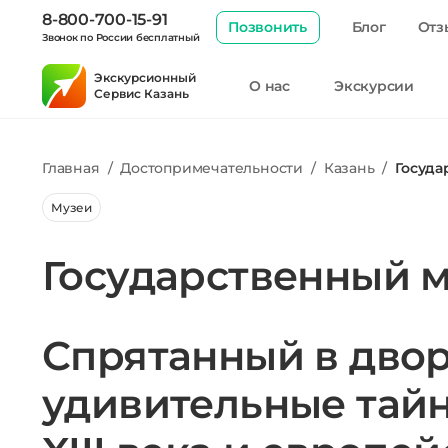
8-800-700-15-91
Позвонить
Блог
Отз
Звонок по России бесплатный
Экскурсионный
О нас
Экскурсии
Сервис Казань
Главная
/
Достопримечательности
/
Казань
/
Госуда
Музеи
Государственный м
Спрятанный в двор
удивительные тайн