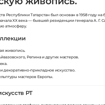
йскую живопись.
в Республики Татарстан был основан в 1958 году на 
 начала XX века — бывшей резиденции генерала А. Г. С
ую атмосферу.
оллекции
ая живопись.
вазовского, Репина и других мастеров.
ека.
и декоративно-прикладное искусство.
ульптуры мастеров Европы.
скусств РТ