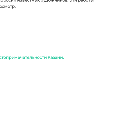
наброски известных художников. Эти работы
осмотр.
стопримечательности Казани.