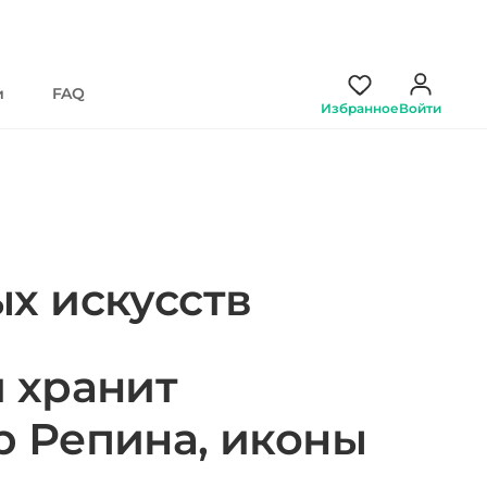
и
FAQ
Избранное
Войти
х искусств
 хранит
р Репина, иконы