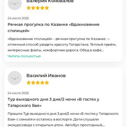
Валерия Коновалов
24 июля 2026
Речная прогулка по Казанке «Вдохновение
столицей»
«Вдохновение столицей» - речная прогулка по Казанке —
отличный способ увидеть красоту Татарстана. Тёплый приём,
интересные факты, комфортная дорога. Обед в кафе
порадовал разнообразием. Спасибо организаторам за заботу
Читать полностью
и professionalism! Такие моменты дороги сердцу!
Василий Иванов
24 июля 2026
Тур выходного дня 3 дня/2 ночи «В гостях у
Татарского Бая»
Прошли Тур выходного дня 3 дня/2 ночи «В гостях у Татарского
Бая» с семьёй и остались в восторге. Дети слушали
экскурсовода с открытым ртом. Автобус просторный,