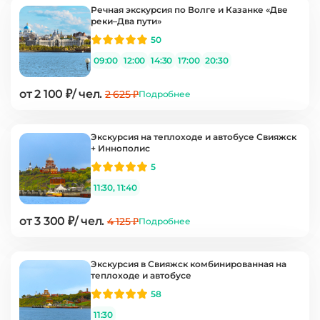
Речная экскурсия по Волге и Казанке «Две
реки–Два пути»
50
09:00
12:00
14:30
17:00
20:30
от 2 100 ₽/ чел.
2 625 ₽
Подробнее
Экскурсия на теплоходе и автобусе Свияжск
+ Иннополис
5
11:30, 11:40
от 3 300 ₽/ чел.
4 125 ₽
Подробнее
Экскурсия в Свияжск комбинированная на
теплоходе и автобусе
58
11:30