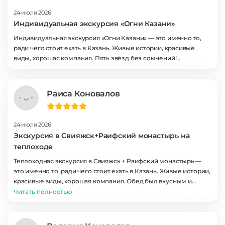
24 июля 2026
Индивидуальная экскурсия «Огни Казани»
Индивидуальная экскурсия «Огни Казани» — это именно то,
ради чего стоит ехать в Казань. Живые истории, красивые
виды, хорошая компания. Пять звёзд без сомнений!
Обязательно приедем ещё раз!
Раиса Коновалов
24 июля 2026
Экскурсия в Свияжск+Раифский монастырь на
теплоходе
Теплоходная экскурсия в Свияжск + Раифский монастырь —
это именно то, ради чего стоит ехать в Казань. Живые истории,
красивые виды, хорошая компания. Обед был вкусным и
сытным, гид учёл пожелания группы. Пять звёзд без
Читать полностью
сомнений! Это было незабываемо!