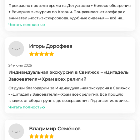
Прекрасно провели время на Дегустация + Колесо обозрения
+ Вечерняя экскурсия по Казани. Понравилась атмосфера и
внимательность экскурсовода. удобные сиденья — всё на
уровне. Вернёмся в Казань снова и обратимся сюда. Это было
Читать полностью
незабываемо!
Игорь Дорофеев
24 июля 2026
Индивидуальная экскурсия в Свияжск – «Цитадель
Завоевателя»+Храм всех религий
От души благодарим за Индивидуальная экскурсия в Свияжск
- «Цитадель Завоевателя»+Храм всех религий. Всё прошло
гладко: от сбора группы до возвращения. Гид знает историю
досконально, отвечает живо и с юмором. Катание на
Читать полностью
теплоходе добавило романтики. Пять звёзд!
Владимир Семёнов