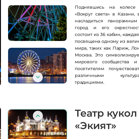
Поднявшись на колесе 
«Вокруг света» в Казани,
насладиться панорамны
город и его окрестност
состоит из 36 кабин, кажда
посвящена одному из вели
мира, таких как Париж, Ло
Москва.
Это символизируе
мирового сообщества и
посетителям почувствова
различными культ
традициями.
Театр кукол
«Экият»