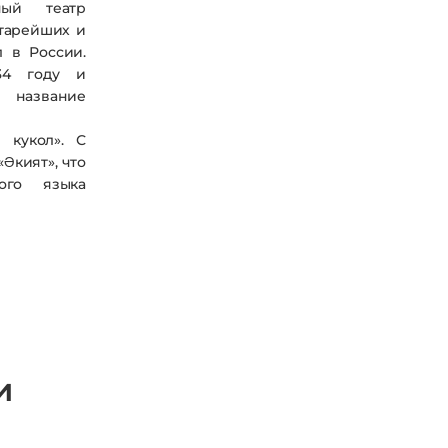
нный театр
старейших и
 в России.
34 году и
 название
 кукол».
С
«Әкият», что
ого языка
и