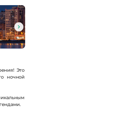
ения! Это
го ночной
уникальным
гендами.