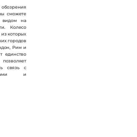
обозрения
 вы сможете
м видом на
и.
Колесо
я из которых
ких городов
ндон, Рим и
т единство
 позволяет
ть связь с
урами и