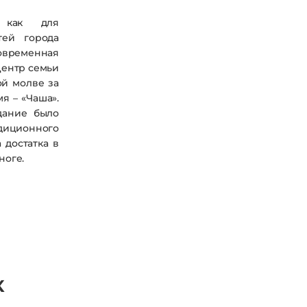
 как для
тей города
менная
Центр семьи
ой молве за
я – «Чаша».
дание было
диционного
 достатка в
ноге.
к