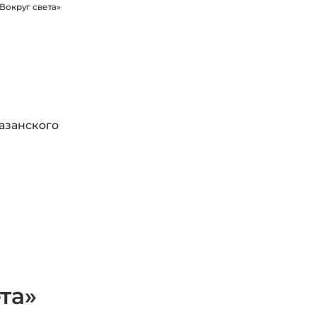
Вокруг света»
азанского
та»