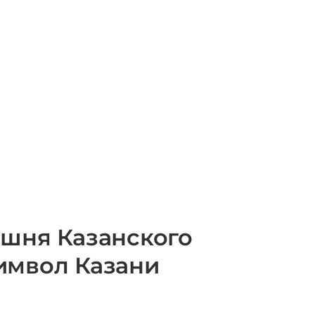
ашня Казанского
имвол Казани