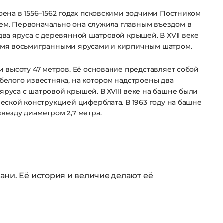
оена в 1556–1562 годах псковскими зодчими Постником
м. Первоначально она служила главным въездом в
два яруса с деревянной шатровой крышей. В XVII веке
умя восьмигранными ярусами и кирпичным шатром.
и высоту 47 метров. Её основание представляет собой
белого известняка, на котором надстроены два
руса с шатровой крышей. В XVIII веке на башне были
еской конструкцией циферблата. В 1963 году на башне
везду диаметром 2,7 метра.
ани. Её история и величие делают её