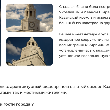
Спасская башня была постр
Яковлевым и Иваном Ширяе
Казанский кремль и имела 
башня была надстроена дв
Башня имеет четыре яруса 
квадратное сооружение из 
восьмигранных кирпичных я
установлены часы с классич
установили позолоченную з
олько архитектурный шедевр, но и важный символ Каз
тами, так и местными жителями.
 гости города ?