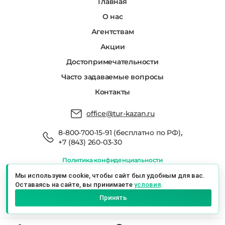
Главная
О нас
Агентствам
Акции
Достопримечательности
Часто задаваемые вопросы
Контакты
office@tur-kazan.ru
,
8-800-700-15-91 (бесплатно по РФ)
+7 (843) 260-03-30
Политика конфиденциальности
Мы в реестре туроператоров РТО 022666
Мы используем cookie, чтобы сайт был удобным для вас.
Оставаясь на сайте, вы принимаете
условия
.
Экскурсионный Сервис Казань © 2026 г.
Принять
Казань, ул. Баумана, 19