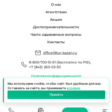
О нас
Агентствам
Акции
Достопримечательности
Часто задаваемые вопросы
Контакты
office@tur-kazan.ru
,
8-800-700-15-91 (бесплатно по РФ)
+7 (843) 260-03-30
Политика конфиденциальности
Мы в реестре туроператоров РТО 022666
Мы используем cookie, чтобы сайт был удобным для вас.
Оставаясь на сайте, вы принимаете
условия
.
Экскурсионный Сервис Казань © 2026 г.
Принять
Казань, ул. Баумана, 19