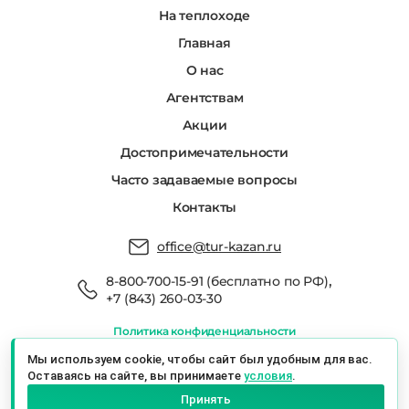
На теплоходе
Главная
О нас
Агентствам
Акции
Достопримечательности
Часто задаваемые вопросы
Контакты
office@tur-kazan.ru
,
8-800-700-15-91 (бесплатно по РФ)
+7 (843) 260-03-30
Политика конфиденциальности
Мы в реестре туроператоров РТО 022666
Мы используем cookie, чтобы сайт был удобным для вас.
Оставаясь на сайте, вы принимаете
условия
.
Экскурсионный Сервис Казань © 2026 г.
Принять
Казань, ул. Баумана, 19