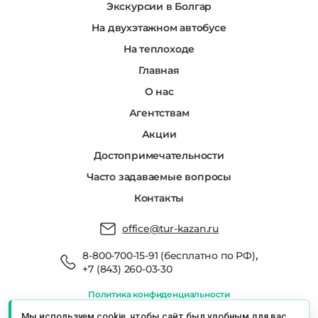
Экскурсии в Болгар
На двухэтажном автобусе
На теплоходе
Главная
О нас
Агентствам
Акции
Достопримечательности
Часто задаваемые вопросы
Контакты
office@tur-kazan.ru
,
8-800-700-15-91 (бесплатно по РФ)
+7 (843) 260-03-30
Политика конфиденциальности
Мы в реестре туроператоров РТО 022666
Мы используем cookie, чтобы сайт был удобным для вас.