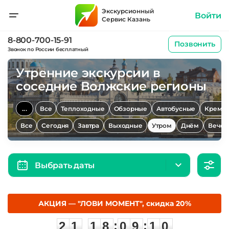
Экскурсионный
Войти
Сервис Казань
8-800-700-15-91
Позвонить
Звонок по России бесплатный
Утренние экскурсии в
соседние Волжские регионы
...
Все
Теплоходные
Обзорные
Автобусные
Кремл
Все
Сегодня
Завтра
Выходные
Утром
Днём
Вечер
Выбрать даты
АКЦИЯ — "ЛОВИ МОМЕНТ", скидка 20%
2
1
1
8
0
9
1
0
:
:
2
1
1
8
0
9
1
0