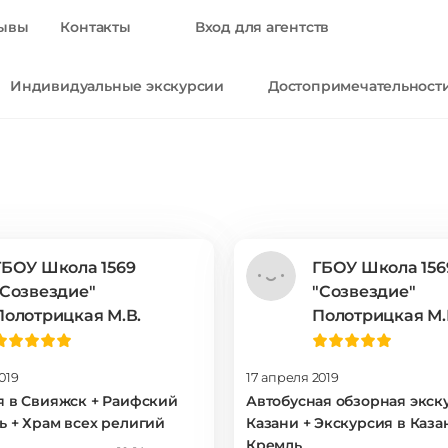
ывы
Контакты
Вход для агентств
Индивидуальные экскурсии
Достопримечательност
ГБОУ Школа 1569
ГБОУ Школа 156
"Созвездие"
"Созвездие"
Полотрицкая М.В.
Полотрицкая М.
019
17 апреля 2019
я в Свияжск + Раифский
Автобусная обзорная экск
ь + Храм всех религий
Казани + Экскурсия в Каз
Кремль