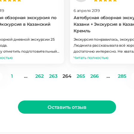
019
6 апреля 2019
ая обзорная экскурсия по
Автобусная обзорная экск
Экскурсия в Казанский
Казани + Экскурсия в Каз
Кремль
зорной дневной экскурсии 25
Экскурсия понравилась, экскур
года.
Людмила рассказывала всё хор
чу отметить подготовительный
достаточно интересно. Не хвата
урсии. Перед поездкой в Казань
только яркого внешнего вида, 
ностью
Читать полностью
ть экскурсии, нашла сайт, где
быстро найти в толпе.
 подробно и поэтапно написано,
в какие даты, по каким
1
...
262
263
264
265
266
...
285
проводятся экскурсии, как
куда и во сколько приходить.
сь моментальные ответы
 по любому вопросу. Очень
ь, что пришли несколько
Оставить отзыв
 о заказе на телефон и
есколько раз позвонил и
 дате и времени экскурсии.
курсии - тоже все было