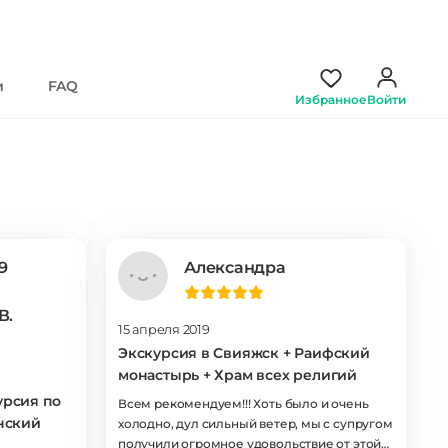
и
FAQ
Избранное
Войти
9
Александра
В.
15 апреля 2019
Экскурсия в Свияжск + Раифский
монастырь + Храм всех религий
урсия по
Всем рекомендуем!!! Хоть было и очень
анский
холодно, дул сильный ветер, мы с супругом
получили огромное удовольствие от этой