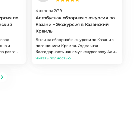
запоминающимся, вернулся с морем
впечатлений...Спасибо!
4 апреля 2019
урсия по
Автобусная обзорная экскурсия по
анский
Казани + Экскурсия в Казанский
Кремль
совод
Были на обзорной экскурсии по Казани с
ошо и
посещением Кремля. Отдельная
ло разве
благодарность нашему экскурсоводу Алие
чтобы
Финкер, получили огромное удовольствие
Читать полностью
от экскурсии. Алия профессионал и
прекрасный оратор, ее приятно и
интересно слушать. Казань прекрасный
город, мы вернемся вновь.Спасибо Вам
огромное.