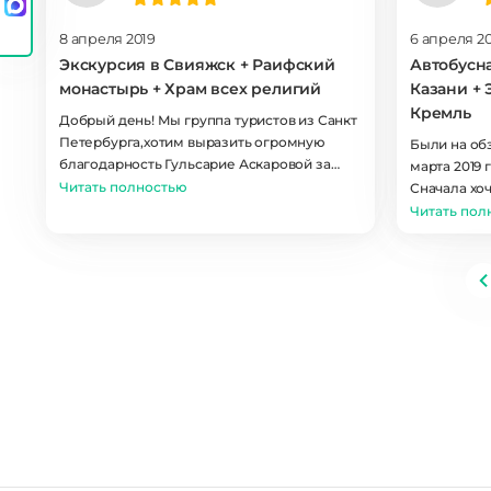
8 апреля 2019
6 апреля 2
Экскурсия в Свияжск + Раифский
Автобусн
монастырь + Храм всех религий
Казани + 
Кремль
Добрый день! Мы группа туристов из Санкт
Петербурга,хотим выразить огромную
Были на об
благодарность Гульсарие Аскаровой за
марта 2019 
великолепную экскурсию в Свияжск.Это
Читать полностью
Сначала хо
гид по признанию . Грамотная речь,
этап к экск
Читать пол
доброжелательность и увлечённость
начала иска
историей своего края поразила нас.
все удобно
Спасибо и доброго здоровья!
когда, где 
маршрутам 
оплачивать,
Понравили
менеджеров
понравилос
оповещений
менеджер н
напомнил о
О самой экс