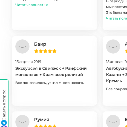
В период шк
указания куда и когда подойти , что для
Читать полностью
мы посетил
людей не знакомых с городом очень
Это была н
удобно. Хороший комфортабельный
поездки на
Читать пол
автобус, эрудированный знающий гид.
Алена. Пос
Спасибо за экскурсию
достопроми
историческо
Шмарина Ал
Баир
профессион
истории и к
интересног
15 апреля 2019
15 апреля 2
и увидели.
Экскурсия в Свияжск + Раифский
Автобусн
незабываем
монастырь + Храм всех религий
Казани + 
Шмариной Алене и турист
"Экскурсио
Кремль
Все понравилось, узнал много нового.
незабываем
Все понрав
Задать вопрос
Румия