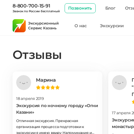
8-800-700-15-91
Позвонить
Блог
Отз
Звонок по России бесплатный
Экскурсионный
О нас
Экскурсии
Сервис Казань
Отзывы
Марина
18 апреля 2019
Экскурсия по ночному городу «Огни
Казани»
17 апреля 2
Экскурси
Отличная экскурсия. Прекрасная
монастыр
организация процесса подготовки к
экскурсии я имею ввиду Напоминания и