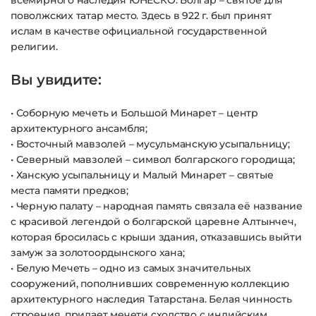
всемирного наследия ЮНЕСКО. Болгар – святое для
поволжских татар место. Здесь в 922 г. был принят
ислам в качестве официальной государственной
религии.
Вы увидите:
• Соборную мечеть и Большой Минарет – центр
архитектурного ансамбля;
• Восточный мавзолей – мусульманскую усыпальницу;
• Северный мавзолей – символ болгарского городища;
• Ханскую усыпальницу и Малый Минарет – святые
места памяти предков;
• Черную палату – народная память связала её название
с красивой легендой о болгарской царевне Алтынчеч,
которая бросилась с крыши здания, отказавшись выйти
замуж за золотоордынского хана;
• Белую Мечеть – одно из самых значительных
сооружений, пополнивших современную коллекцию
архитектурного наследия Татарстана. Белая чинность
строения, придает мечети сходство с индийским