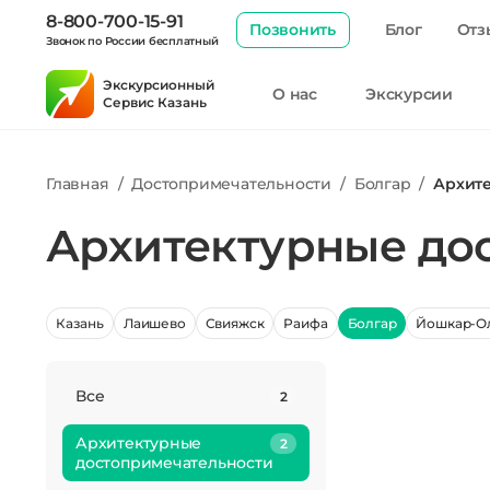
8-800-700-15-91
Позвонить
Блог
Отз
Звонок по России бесплатный
Экскурсионный
О нас
Экскурсии
Сервис Казань
Главная
/
Достопримечательности
/
Болгар
/
Архит
Архитектурные до
Казань
Лаишево
Свияжск
Раифа
Болгар
Йошкар-О
Все
2
Архитектурные
2
достопримечательности