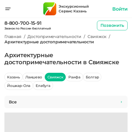
Экскурсионный
Войти
Сервис Казань
8-800-700-15-91
Позвонить
Звонок по России бесплатный
Главная
/
Достопримечательности
/
Свияжск
/
Архитектурные достопримечательности
Архитектурные
достопримечательности в Свияжске
Казань
Лаишево
Свияжск
Раифа
Болгар
Йошкар-Ола
Елабуга
Все
Все
2
Исторические
2
памятники