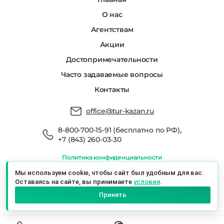
О нас
Агентствам
Акции
Достопримечательности
Часто задаваемые вопросы
Контакты
office@tur-kazan.ru
,
8-800-700-15-91 (бесплатно по РФ)
+7 (843) 260-03-30
Политика конфиденциальности
Мы в реестре туроператоров РТО 022666
Мы используем cookie, чтобы сайт был удобным для вас.
Оставаясь на сайте, вы принимаете
условия
.
Экскурсионный Сервис Казань © 2026 г.
Принять
Казань, ул. Баумана, 19