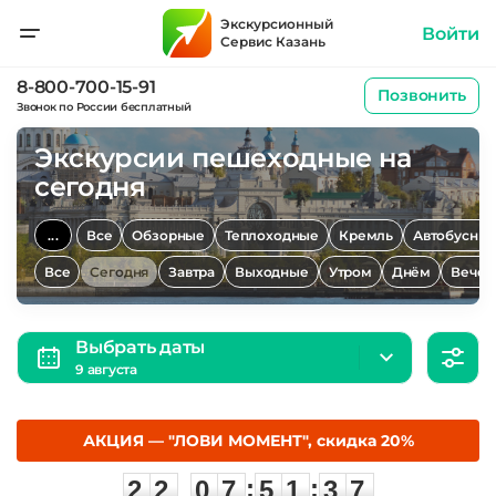
Экскурсионный
Войти
Сервис Казань
8-800-700-15-91
Позвонить
Звонок по России бесплатный
Экскурсии пешеходные на
сегодня
...
Все
Обзорные
Теплоходные
Кремль
Автобусны
Все
Сегодня
Завтра
Выходные
Утром
Днём
Вечер
Выбрать даты
9 августа
АКЦИЯ — "ЛОВИ МОМЕНТ", скидка 20%
2
2
0
7
5
1
3
:
:
2
2
0
7
5
1
3
6