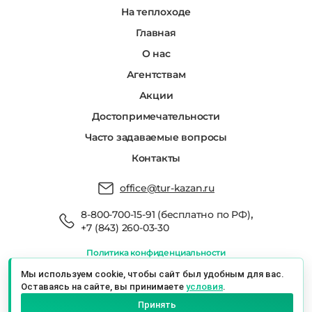
На теплоходе
Главная
О нас
Агентствам
Акции
Достопримечательности
Часто задаваемые вопросы
Контакты
office@tur-kazan.ru
,
8-800-700-15-91 (бесплатно по РФ)
+7 (843) 260-03-30
Политика конфиденциальности
Мы в реестре туроператоров РТО 022666
Мы используем cookie, чтобы сайт был удобным для вас.
Оставаясь на сайте, вы принимаете
условия
.
Экскурсионный Сервис Казань © 2026 г.
Принять
Казань, ул. Баумана, 19