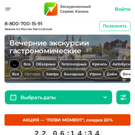
Экскурсионный
Войти
Сервис Казань
8-800-700-15-91
Позвонить
Звонок по России бесплатный
Вечерние экскурсии
гастрономические
...
Все
Обзорные
Теплоходные
Кремль
Автобусны
Все
Сегодня
Завтра
Выходные
Утром
Днём
Вечер
Выбрать даты
АКЦИЯ — "ЛОВИ МОМЕНТ", скидка 20%
2
2
0
6
1
4
3
4
:
:
2
2
0
6
1
4
3
4