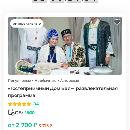
интерактивные
Популярные
Необычные
Авторские
«Гостеприимный Дом Бая»- развлекательная
программа
84
СБ:
18:30
от 2 700 ₽
3 375 ₽