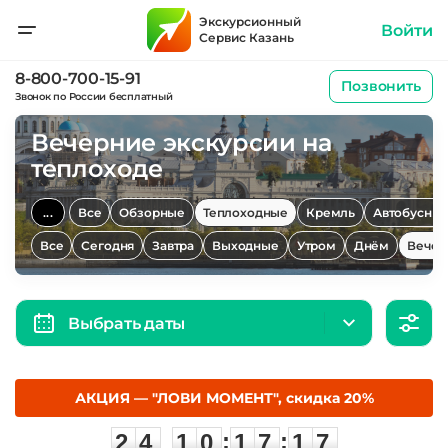
Экскурсионный
Войти
Сервис Казань
8-800-700-15-91
Позвонить
Звонок по России бесплатный
Вечерние экскурсии на
теплоходе
...
Все
Обзорные
Теплоходные
Кремль
Автобусны
Все
Сегодня
Завтра
Выходные
Утром
Днём
Вечер
Выбрать даты
АКЦИЯ — "ЛОВИ МОМЕНТ", скидка 20%
2
4
1
0
1
7
1
7
:
:
2
4
1
0
1
7
1
7