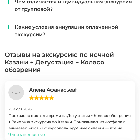
Чем отличается индивидуальная экскурсия
от групповой?
Какие условия аннуляции оплаченной
экскурсии?
Отзывы на экскурсию по ночной
Казани + Дегустация + Колесо
обозрения
Алёна Афанасьевf
25 июля 2026
Прекрасно провели время на Дегустация + Колесо обозрения
+ Вечерняя экскурсия по Казани. Понравилась атмосфера и
внимательность экскурсовода. удобные сиденья — всё на
уровне. Вернёмся в Казань снова и обратимся сюда. Это было
Читать полностью