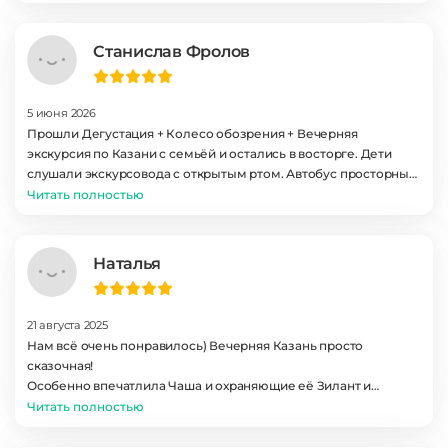
незабываемо!
Станислав Фролов
5 июня 2026
Прошли Дегустация + Колесо обозрения + Вечерняя
экскурсия по Казани с семьёй и остались в восторге. Дети
слушали экскурсовода с открытым ртом. Автобус просторный,
кондиционер работал. Такие поездки объединяют и
Читать полностью
оставляют тёплые воспоминания. Обязательно приедем ещё
раз!
Наталья
21 августа 2025
Нам всё очень понравилось) Вечерняя Казань просто
сказочная!
Особенно впечатлила Чаша и охраняющие её Зилант и
Акбарс)
Читать полностью
Прекрасная панорама
Спасибо экскурсоводу Ирине за интересный рассказ и