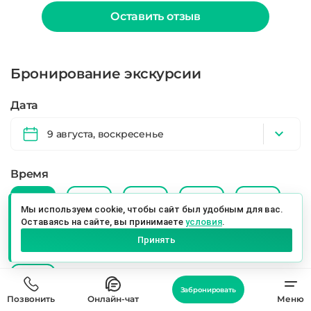
Оставить отзыв
Бронирование экскурсии
Дата
9 августа, воскресенье
Время
08:00
09:00
10:00
11:00
12:00
Мы используем cookie, чтобы сайт был удобным для вас.
Оставаясь на сайте, вы принимаете
условия
.
13:00
14:00
15:00
16:00
17:00
Принять
18:00
Забронировать
Позвонить
Онлайн-чат
Меню