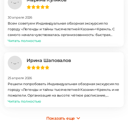
30 апреля 2026
Всем советуем Индивидуальная обзорная экскурсия по
городу «Легенды и тайны тысячелетней Казани»+Кремль. С
самого начала чувствовалась организованность: быстрая
посадка, чёткие инструкции, доброжелательный гид. Дорога
Читать полностью
ровная, виды шикарные. Такие экскурсии запоминаются на
всю жизнь.
Ирина Шаповалов
25 апреля 2026
Решили попробовать Индивидуальная обзорная экскурсия по
городу «Легенды и тайны тысячелетней Казани»+Кремль и не
пожалели. Организация на высоте: чёткое расписание,
хороший транспорт, интересные остановки. Особенно
Читать полностью
запомнились рассказы гида о местных легендах. Всё супер!
Показать еще