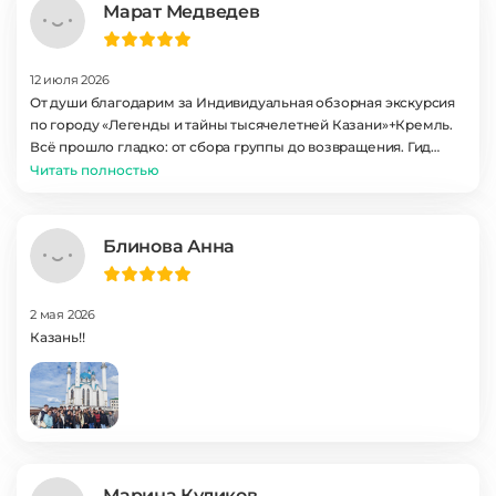
Марат Медведев
12 июля 2026
От души благодарим за Индивидуальная обзорная экскурсия
по городу «Легенды и тайны тысячелетней Казани»+Кремль.
Всё прошло гладко: от сбора группы до возвращения. Гид
знает историю досконально, отвечает живо и с юмором.
Читать полностью
Катание на теплоходе добавило романтики. Пять звёзд!
Блинова Анна
2 мая 2026
Казань!!
Марина Куликов