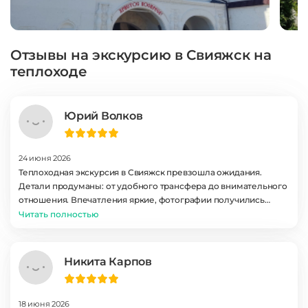
Отзывы на экскурсию в Свияжск на
теплоходе
Юрий Волков
24 июня 2026
Теплоходная экскурсия в Свияжск превзошла ожидания.
Детали продуманы: от удобного трансфера до внимательного
отношения. Впечатления яркие, фотографии получились
великолепные. Отличный выбор для знакомства с регионом!
Читать полностью
Обязательно приедем ещё раз!
Никита Карпов
18 июня 2026