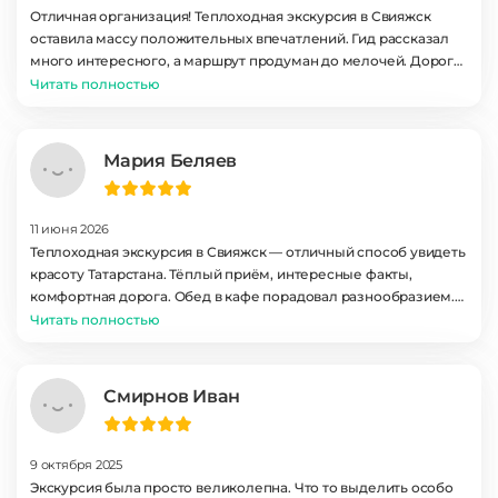
Отличная организация! Теплоходная экскурсия в Свияжск
оставила массу положительных впечатлений. Гид рассказал
много интересного, а маршрут продуман до мелочей. Дорога
прошла комфортно, автобус чистый. Обязательно
Читать полностью
порекомендую друзьям! Такие моменты дороги сердцу!
Мария Беляев
11 июня 2026
Теплоходная экскурсия в Свияжск — отличный способ увидеть
красоту Татарстана. Тёплый приём, интересные факты,
комфортная дорога. Обед в кафе порадовал разнообразием.
Спасибо организаторам за заботу и professionalism! Такие
Читать полностью
моменты дороги сердцу!
Смирнов Иван
9 октября 2025
Экскурсия была просто великолепна. Что то выделить особо