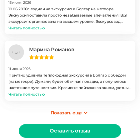
13 июня 2026
10.06.2026г. ездили на экскурсию в Болгар на метеоре.
Экскурсия оставила просто незабываемые впечатления! Вся
экскурсия организована на высшем уровне. Экскурсовод
Резеда- великолепное изложение информации и объем
Читать полностью
познаний в данной области, просто поражают. Захватывающе.
Само место красивое, вековая история, просторы, виды, но и
много новостроя. Экскурсия очень насыщенная, отдохнуть
Марина Романов
получится только в метеоре на обратном пути, так как по
дороге в Болгар экскурсовод уже начинает рассказ, и это
очень интересно! Спасибо!
11 июня 2026
Приятно удивила Теплоходная экскурсия в Болгар с обедом
(на метеоре). Думали, будет обычная поездка, а получилось
настоящее путешествие. Красивые пейзажи за окном, уютный
салон теплохода, вежливый персонал. Обязательно приедем
Читать полностью
ещё! Это было незабываемо!
Показать еще
Оставить отзыв