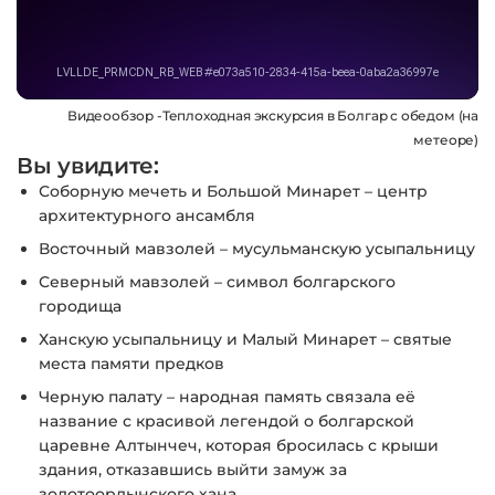
Видеообзор -Теплоходная экскурсия в Болгар с обедом (на
метеоре)
Вы увидите:
Соборную мечеть и Большой Минарет – центр
архитектурного ансамбля
Восточный мавзолей – мусульманскую усыпальницу
Северный мавзолей – символ болгарского
городища
Ханскую усыпальницу и Малый Минарет – святые
места памяти предков
Черную палату – народная память связала её
название с красивой легендой о болгарской
царевне Алтынчеч, которая бросилась с крыши
здания, отказавшись выйти замуж за
золотоордынского хана