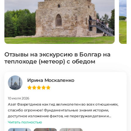
Отзывы на экскурсию в Болгар на
теплоходе (метеор) с обедом
Ирина Москаленко
10 июля 2026
Азат Фахретдинов как гид великолепен во всех отношениях,
спасибо огромное! Фундаментальные знания истории,
доступное изложение фактов, не перегружая датами и
именами, связная логика повествования, патриотический
Читать полностью
подход и любовь к родному краю оставили глубокие