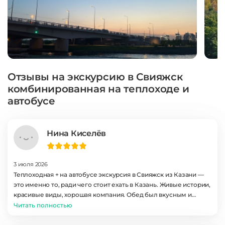
Отзывы на экскурсию в Свияжск
комбинированная на теплоходе и
автобусе
Нина Киселёв
3 июля 2026
Теплоходная + на автобусе экскурсия в Свияжск из Казани —
это именно то, ради чего стоит ехать в Казань. Живые истории,
красивые виды, хорошая компания. Обед был вкусным и
сытным, гид учёл пожелания группы. Пять звёзд без
Читать полностью
сомнений! Спасибо за чудесный день!