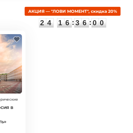
АКЦИЯ — "ЛОВИ МОМЕНТ", скидка 20%
2
4
1
6
3
:
:
2
4
1
6
3
5
5
9
6
0
0
орические
сия в
ть»