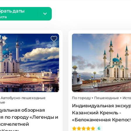
рать даты
уста
Автобусно-пешеходные
По городу
Пешеходные
Ист
ные
Индивидуальная экскур
уальная обзорная
Казанский Кремль -
я по городу «Легенды и
«Белокаменная Крепос
ысячелетней
6