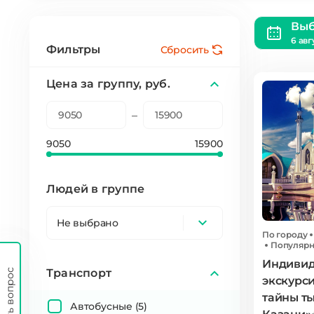
Выб
6 авг
Фильтры
Сбросить
Цена за группу, руб.
–
9050
15900
Людей в группе
Не выбрано
По городу
Популяр
Индивид
Транспорт
Задать вопрос
экскурси
тайны т
Автобусные
(5)