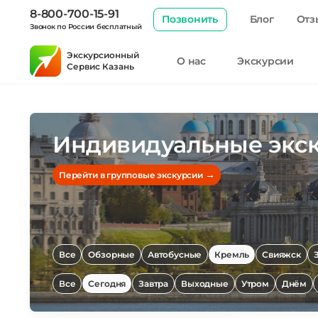
8-800-700-15-91
Позвонить
Блог
Отз
Звонок по России бесплатный
Экскурсионный
О нас
Экскурсии
Сервис Казань
Индивидуальные экск
→
Перейти в групповые экскурсии
Все
Обзорные
Автобусные
Кремль
Свияжск
Все
Сегодня
Завтра
Выходные
Утром
Днём