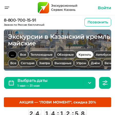
Экскурсионный
Войти
Сервис Казань
8-800-700-15-91
Позвонить
Звонок по России бесплатный
Экскурсии в Казанский кремль
майские
...
Все
Теплоходные
Обзорные
Кремль
Автобусны
Все
Сегодня
Завтра
Выходные
Утром
Днём
Вечер
Выбрать даты
1 мая — 31 мая
АКЦИЯ — "ЛОВИ МОМЕНТ", скидка 20%
2
4
1
4
1
2
5
8
:
:
2
4
1
4
1
2
5
8