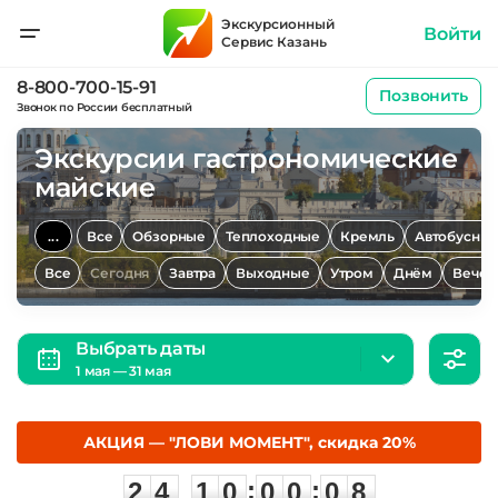
Экскурсионный
Войти
Сервис Казань
8-800-700-15-91
Позвонить
Звонок по России бесплатный
Экскурсии гастрономические
майские
...
Все
Обзорные
Теплоходные
Кремль
Автобусны
Все
Сегодня
Завтра
Выходные
Утром
Днём
Вечер
Выбрать даты
1 мая — 31 мая
АКЦИЯ — "ЛОВИ МОМЕНТ", скидка 20%
2
4
1
0
0
0
0
:
:
2
4
1
0
0
0
0
7