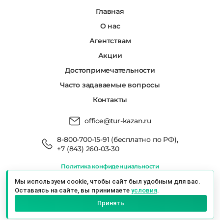
Главная
О нас
Агентствам
Акции
Достопримечательности
Часто задаваемые вопросы
Контакты
office@tur-kazan.ru
,
8-800-700-15-91 (бесплатно по РФ)
+7 (843) 260-03-30
Политика конфиденциальности
Мы в реестре туроператоров РТО 022666
Мы используем cookie, чтобы сайт был удобным для вас.
Оставаясь на сайте, вы принимаете
условия
.
Экскурсионный Сервис Казань © 2026 г.
Принять
Казань, ул. Баумана, 19