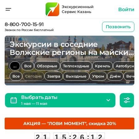
Экскурсионный
Войти
Сервис Казань
8-800-700-15-91
Позвонить
Звонок по России бесплатный
Экскурсии в соседние
Волжские регионы на майские
праздники
...
Все
Обзорные
Теплоходные
Кремль
Автобусны
Все
Сегодня
Завтра
Выходные
Утром
Днём
Вечер
Выбрать даты
1 мая — 11 мая
АКЦИЯ — "ЛОВИ МОМЕНТ", скидка 20%
2
1
1
5
2
6
1
2
:
:
2
1
1
5
2
6
1
2