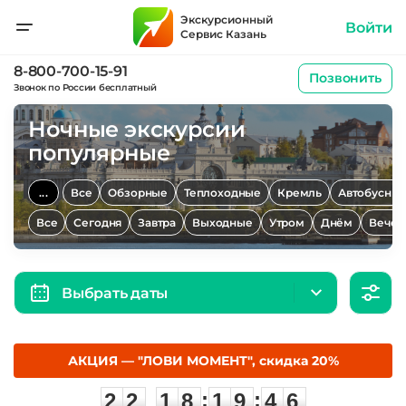
Экскурсионный
Войти
Сервис Казань
8-800-700-15-91
Позвонить
Звонок по России бесплатный
Ночные экскурсии
популярные
...
Все
Обзорные
Теплоходные
Кремль
Автобусны
Все
Сегодня
Завтра
Выходные
Утром
Днём
Вечер
Выбрать даты
АКЦИЯ — "ЛОВИ МОМЕНТ", скидка 20%
2
2
1
8
1
9
4
:
:
2
2
1
8
1
9
4
5