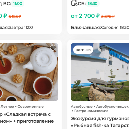
; ВС:
СБ:
11:00
18:30
0 ₽
от 2 700 ₽
5 125 ₽
3 375 ₽
ая:
Ближайшая:
Завтра 11:00
Сегодня 18:3
новинка
Летние
Современные
Автобусные
Автобусно-пеше
Гастрономические
р «Сладкая встреча с
Экскурсия для гурмано
аном» + приготовление
«Рыбная fish-ка Татарс
а