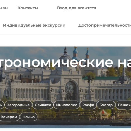
ывы
Контакты
Вход для агентств
Индивидуальные экскурсии
Достопримечательност
трономические н
ь
Загородные
Свияжск
Иннополис
Раифа
Болгар
Пешех
Вечером
Ночью