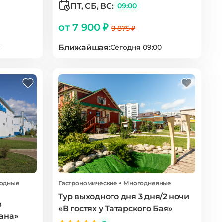
ПТ, СБ, ВС:
09:00
от 7 900 ₽
9 875 ₽
Ближайшая:
0
Сегодня 09:00
ходные
Гастрономические
Многодневные
Тур выходного дня 3 дня/2 ночи
в
«В гостях у Татарского Бая»
тана»