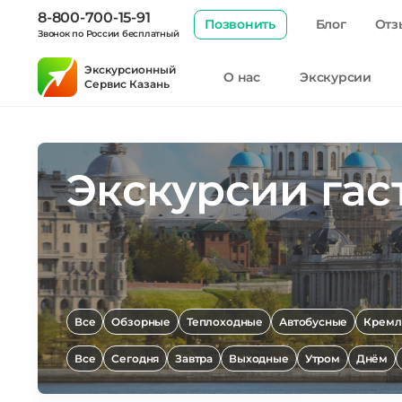
8-800-700-15-91
Позвонить
Блог
Отз
Звонок по России бесплатный
Экскурсионный
О нас
Экскурсии
Сервис Казань
Экскурсии гас
Все
Обзорные
Теплоходные
Автобусные
Кремл
Все
Сегодня
Завтра
Выходные
Утром
Днём