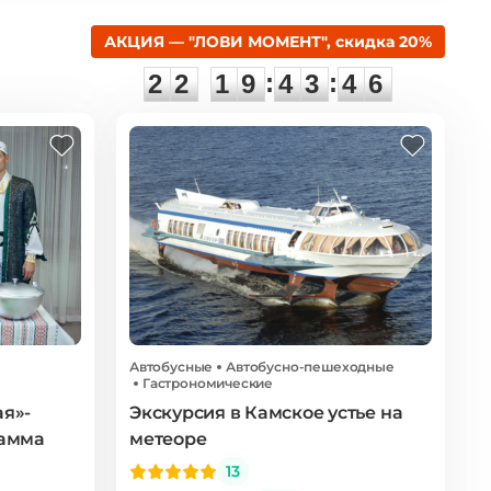
АКЦИЯ — "ЛОВИ МОМЕНТ", скидка 20%
2
2
1
9
4
3
4
5
:
:
2
2
1
9
4
3
4
5
Автобусные
Автобусно-пешеходные
Гастрономические
я»-
Экскурсия в Камское устье на
рамма
метеоре
13