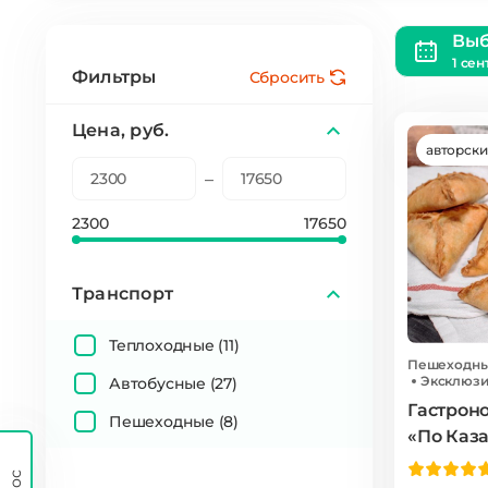
Выб
1 сен
Фильтры
Сбросить
Цена, руб.
авторск
–
2300
17650
Транспорт
Теплоходные
(11)
Пешеходн
Эксклюзи
Автобусные
(27)
Гастрон
Пешеходные
(8)
«По Каза