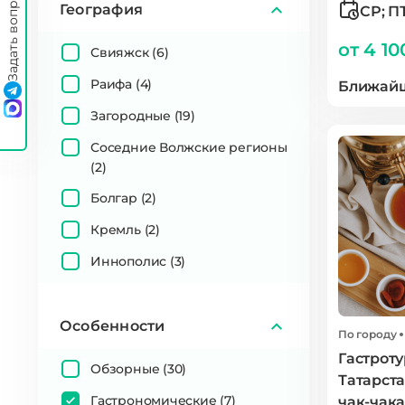
Задать вопрос
География
СР; ПТ
от 4 10
Свияжск
(6)
Раифа
(4)
Ближайш
Загородные
(19)
Соседние Волжские регионы
(2)
Болгар
(2)
Кремль
(2)
Иннополис
(3)
Особенности
По городу
Гастроту
Обзорные
(30)
Татарст
Гастрономические
(7)
чак-чак