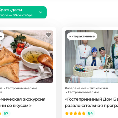
рать даты
тября — 30 сентября
ие
интерактивные
ые
Гастрономические
Развлечения
Эксклюзив
в
Гастрономические
омическая экскурсия
«Гостеприимный Дом Ба
ни со вкусом!»
развлекательная прог
67
84