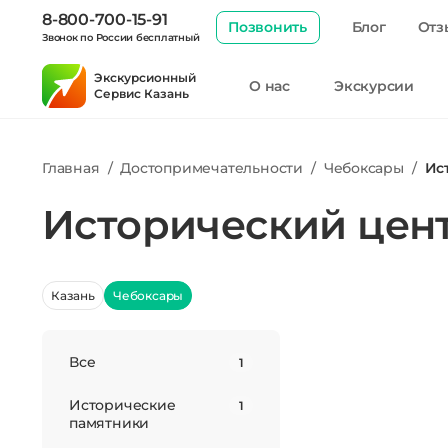
8-800-700-15-91
Позвонить
Блог
Отз
Звонок по России бесплатный
Экскурсионный
О нас
Экскурсии
Сервис Казань
Главная
/
Достопримечательности
/
Чебоксары
/
Ис
Исторический цент
Казань
Чебоксары
Все
1
Исторические
1
памятники