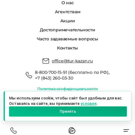
О нас
Агентствам
Акции
Достопримечательности
Часто задаваемые вопросы
Контакты
office@tur-kazan.ru
,
8-800-700-15-91 (бесплатно по РФ)
+7 (843) 260-03-30
Политика конфиденциальности
Мы в реестре туроператоров РТО 022666
Мы используем cookie, чтобы сайт был удобным для вас.
Оставаясь на сайте, вы принимаете
условия
.
Экскурсионный Сервис Казань © 2026 г.
Принять
Казань, ул. Баумана, 19