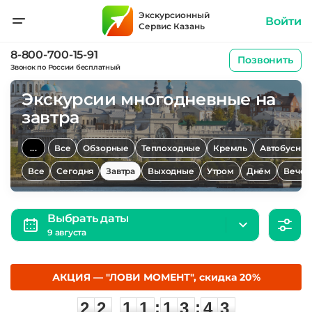
Экскурсионный
Войти
Сервис Казань
8-800-700-15-91
Позвонить
Звонок по России бесплатный
Экскурсии многодневные на
завтра
...
Все
Обзорные
Теплоходные
Кремль
Автобусны
Все
Сегодня
Завтра
Выходные
Утром
Днём
Вечер
Выбрать даты
9 августа
АКЦИЯ — "ЛОВИ МОМЕНТ", скидка 20%
2
2
1
1
1
3
4
2
:
:
2
2
1
1
1
3
4
2