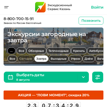
Экскурсионный
Войти
Сервис Казань
8-800-700-15-91
Позвонить
Звонок по России бесплатный
Экскурсии загородные на
завтра
...
Все
Обзорные
Теплоходные
Кремль
Автобусны
Все
Сегодня
Завтра
Выходные
Утром
Днём
Вечер
Выбрать даты
8 августа
АКЦИЯ — "ЛОВИ МОМЕНТ", скидка 20%
2
3
0
7
3
4
2
8
:
:
2
3
0
7
3
4
2
8