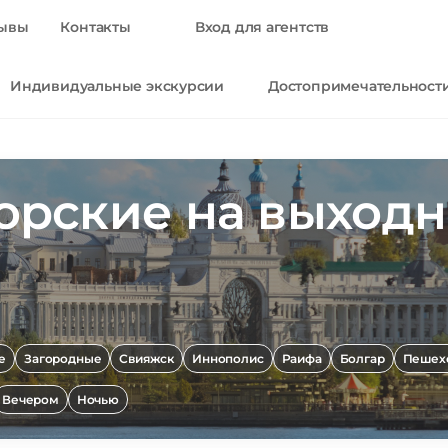
ывы
Контакты
Вход для агентств
Индивидуальные экскурсии
Достопримечательност
орские на выход
е
Загородные
Свияжск
Иннополис
Раифа
Болгар
Пешех
Вечером
Ночью