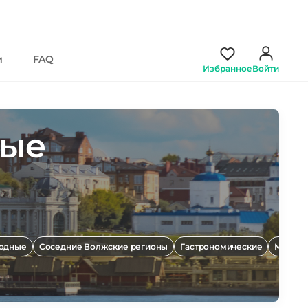
и
FAQ
Избранное
Войти
ные
одные
Соседние Волжские регионы
Гастрономические
Многод