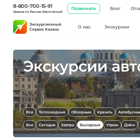
8-800-700-15-91
Позвонить
Блог
Отз
Звонок по России бесплатный
Экскурсионный
О нас
Экскурсии
Сервис Казань
Экскурсии авт
Все
Теплоходные
Обзорные
Кремль
Автобусны
Все
Сегодня
Завтра
Выходные
Утром
Днём