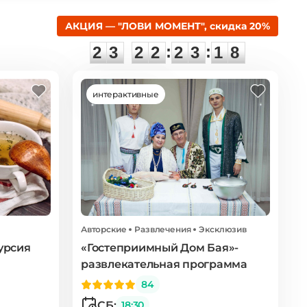
АКЦИЯ — "ЛОВИ МОМЕНТ", скидка 20%
2
3
2
2
2
3
1
:
:
2
3
2
2
2
3
1
7
8
интерактивные
Авторские
Развлечения
Эксклюзив
урсия
«Гостеприимный Дом Бая»-
развлекательная программа
84
СБ:
18:30