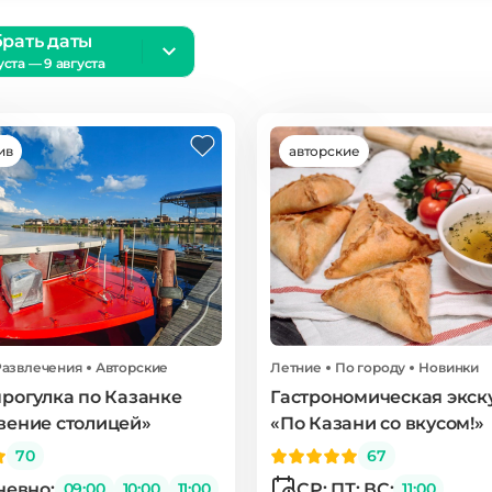
рать даты
уста — 9 августа
ив
авторские
Развлечения
Авторские
Летние
По городу
Новинки
рогулка по Казанке
Гастрономическая экск
вение столицей»
«По Казани со вкусом!»
70
67
евно:
СР; ПТ; ВС:
09:00
10:00
11:00
11:00