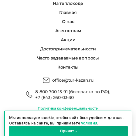
На теплоходе
Главная
О нас
Агентствам
Акции
Достопримечательности
Часто задаваемые вопросы
Контакты
office@tur-kazan.ru
,
8-800-700-15-91 (бесплатно по РФ)
+7 (843) 260-03-30
Политика конфиденциальности
Мы в реестре туроператоров РТО 022666
Мы используем cookie, чтобы сайт был удобным для вас.
Оставаясь на сайте, вы принимаете
условия
.
Экскурсионный Сервис Казань © 2026 г.
Принять
Казань, ул. Баумана, 19