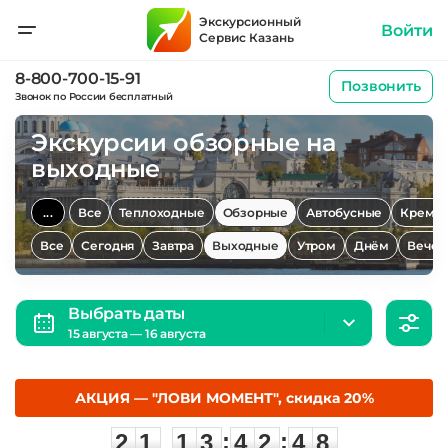
Экскурсионный
Войти
Сервис Казань
8-800-700-15-91
Позвонить
Звонок по России бесплатный
Экскурсии обзорные на
выходные
...
Все
Теплоходные
Обзорные
Автобусные
Кремл
Все
Сегодня
Завтра
Выходные
Утром
Днём
Вечер
Выбрать даты
15 августа — 16 августа
АКЦИЯ — "ЛОВИ МОМЕНТ", скидка 20%
2
1
1
3
4
2
4
7
:
:
2
1
1
3
4
2
4
7