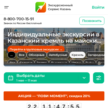
Экскурсионный
Войти
Сервис Казань
8-800-700-15-91
Позвонить
Звонок по России бесплатный
Индивидуальные экскурсии в
Казанский кремль на майские
праздники
→
Перейти в групповые экскурсии
...
Все
Обзорные
Автобусные
Кремль
Загородные
Все
Сегодня
Завтра
Выходные
Утром
Днём
Вечер
Выбрать даты
1 мая — 11 мая
АКЦИЯ — "ЛОВИ МОМЕНТ", скидка 20%
2
2
1
1
4
7
5
5
:
:
2
2
1
1
4
7
5
5