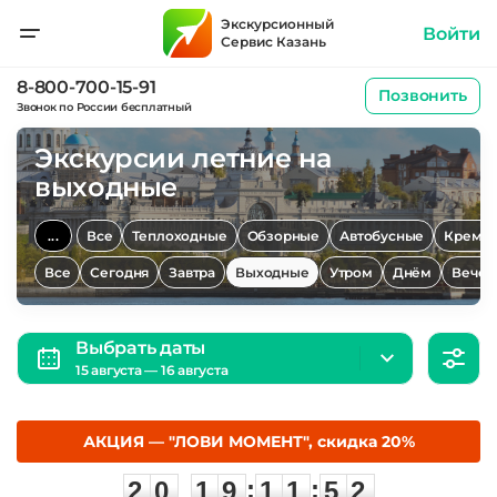
Экскурсионный
Войти
Сервис Казань
8-800-700-15-91
Позвонить
Звонок по России бесплатный
Экскурсии летние на
выходные
...
Все
Теплоходные
Обзорные
Автобусные
Кремл
Все
Сегодня
Завтра
Выходные
Утром
Днём
Вечер
Выбрать даты
15 августа — 16 августа
АКЦИЯ — "ЛОВИ МОМЕНТ", скидка 20%
2
0
1
9
1
1
5
:
:
2
0
1
9
1
1
5
1