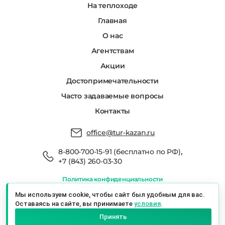
На теплоходе
Главная
О нас
Агентствам
Акции
Достопримечательности
Часто задаваемые вопросы
Контакты
office@tur-kazan.ru
,
8-800-700-15-91 (бесплатно по РФ)
+7 (843) 260-03-30
Политика конфиденциальности
Мы в реестре туроператоров РТО 022666
Мы используем cookie, чтобы сайт был удобным для вас.
Оставаясь на сайте, вы принимаете
условия
.
Экскурсионный Сервис Казань © 2026 г.
Принять
Казань, ул. Баумана, 19