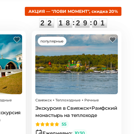
АКЦИЯ — "ЛОВИ МОМЕНТ", скидка 20%
2
2
1
8
2
9
0
0
:
:
2
2
1
8
2
9
0
0
популярные
ходные
Свияжск
Теплоходные
Речные
Экскурсия в Свияжск+Раифский
кскурсия
монастырь на теплоходе
в
55
Ежедневно:
10:30