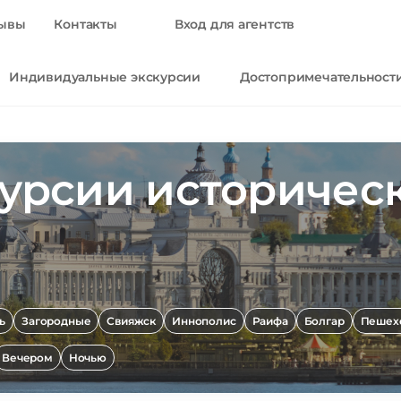
ывы
Контакты
Вход для агентств
Индивидуальные экскурсии
Достопримечательност
курсии историчес
ь
Загородные
Свияжск
Иннополис
Раифа
Болгар
Пешех
Вечером
Ночью