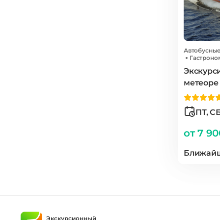
Автобусны
Гастроно
Экскурси
метеоре
ПТ, СБ
от 7 9
Ближайш
Экскурсионный