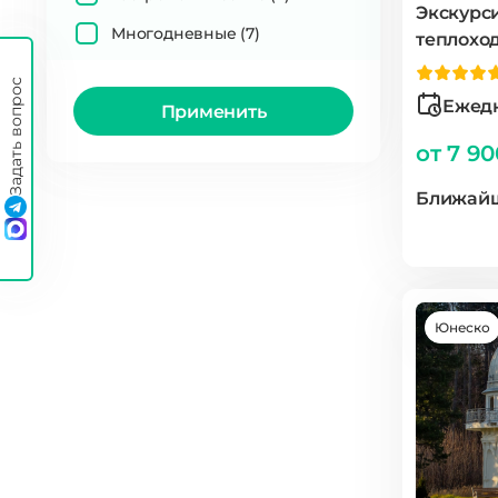
Экскурси
Многодневные
(7)
теплоход
Задать вопрос
Ежедн
Применить
от 7 9
Ближайш
Юнеско