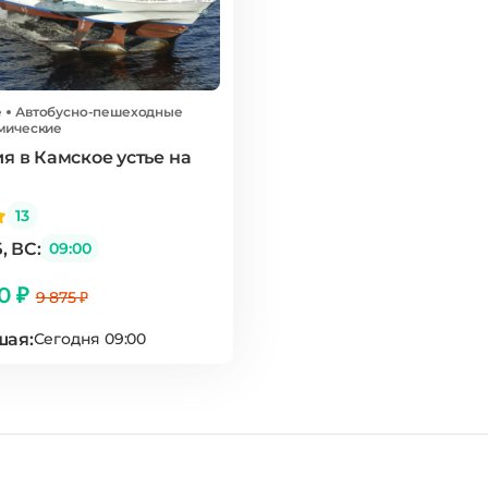
е
Автобусно-пешеходные
мические
я в Камское устье на
13
, ВС:
09:00
00 ₽
9 875 ₽
ая:
Сегодня 09:00