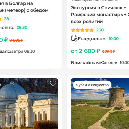
я в Болгар на
Экскурсия в Свияжск +
е (метеор) с обедом
Раифский монастырь +
28
всех религий
евно:
08:30
260
Ежедневно:
10:00
00 ₽
9 875 ₽
от 2 600 ₽
ая:
Завтра 08:30
3 250 ₽
Ближайшая:
Сегодня 10:0
музеи и искусство