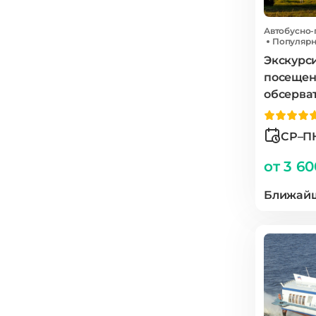
Автобусно
Популяр
Экскурси
посещен
обсерва
СР–П
от 3 6
Ближайш