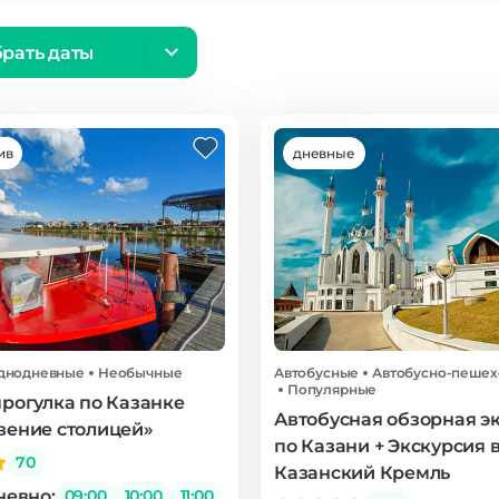
рать даты
ив
дневные
днодневные
Необычные
Автобусные
Автобусно-пеше
Популярные
рогулка по Казанке
Автобусная обзорная э
вение столицей»
по Казани + Экскурсия 
70
Казанский Кремль
евно:
09:00
10:00
11:00