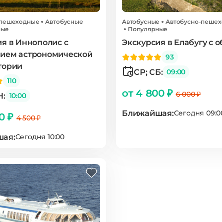
-пешеходные
Автобусные
Автобусные
Автобусно-пеше
ные
Популярные
я в Иннополис с
Экскурсия в Елабугу с 
ием астрономической
93
тории
СР; СБ:
09:00
110
от 4 800 ₽
6 000 ₽
Н:
10:00
Ближайшая:
Сегодня 09:0
00 ₽
4 500 ₽
ая:
Сегодня 10:00