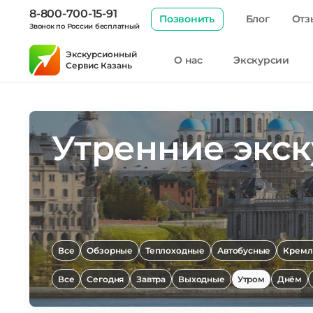
8-800-700-15-91
Позвонить
Блог
Отз
Звонок по России бесплатный
Экскурсионный
О нас
Экскурсии
Сервис Казань
Утренние экс
Все
Обзорные
Теплоходные
Автобусные
Кремл
Все
Сегодня
Завтра
Выходные
Утром
Днём