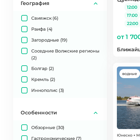
География
12:00
17:00
Свияжск
(6)
22:00
Раифа
(4)
от 1 70
Загородные
(19)
Ближайш
Соседние Волжские регионы
(2)
Болгар
(2)
водные
Кремль
(2)
Иннополис
(3)
Особенности
Обзорные
(30)
Юнеско
М
Гастрономические
(7)